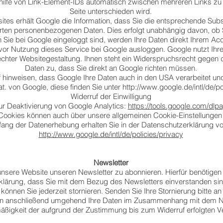
hilfe von Link-Element-IDs automatisch zwischen mehreren Links zu 
Seite unterschieden wird.
es erhält Google die Information, dass Sie die entsprechende Subs
hrten personenbezogenen Daten. Dies erfolgt unabhängig davon, ob
rn Sie bei Google eingeloggt sind, werden Ihre Daten direkt Ihrem Ac
vor Nutzung dieses Service bei Google ausloggen. Google nutzt Ih
hter Websitegestaltung. Ihnen steht ein Widerspruchsrecht gegen d
Daten zu, dass Sie direkt an Google richten müssen.
 hinweisen, dass Google Ihre Daten auch in den USA verarbeitet un
at. von Google, diese finden Sie unter
http://www.google.de/intl/de/po
Widerruf der Einwilligung
r Deaktivierung von Google Analytics:
https://tools.google.com/dl
Cookies können auch über unsere allgemeinen Cookie-Einstellungen 
ng der Datenerhebung erhalten Sie in der Datenschutzerklärung von
http://www.google.de/intl/de/policies/privacy
Newsletter
unsere Website unseren Newsletter zu abonnieren. Hierfür benötigen 
klärung, dass Sie mit dem Bezug des Newsletters einverstanden sin
önnen Sie jederzeit stornieren. Senden Sie Ihre Stornierung bitte a
hen anschließend umgehend Ihre Daten im Zusammenhang mit dem N
äßigkeit der aufgrund der Zustimmung bis zum Widerruf erfolgten Ver