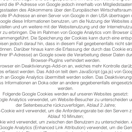
ird die IP-Adresse von Google jedoch innerhalb von Mitgliedstaaten
gsstaaten des Abkommens über den Europäischen Wirtschaftsraum 
volle IP-Adresse an einen Server von Google in den USA übertragen 
Google diese Informationen benutzen, um die Nutzung der Websites 
ellen und um weitere mit der Websitenutzung und der Internetnutz
zu erbringen. Die im Rahmen von Google Analytics vom Browser übe
ammengeführt. Die Speicherung der Cookies kann durch eine entsp
isen jedoch darauf hin, dass in diesem Fall gegebenenfalls nicht sä
können. Darüber hinaus kann die Erfassung der durch das Cookie er
hrer IP-Adresse) an Google sowie die Verarbeitung dieser Daten dur
Browser-PlugIns verhindert werden.
 Browser ein Deaktivierungs-Add-on an, welches mehr Kontrolle darü
s erfasst werden. Das Add-on teilt dem JavaScript (ga.js) von Goog
 an Google Analytics übermittelt werden sollen. Das Deaktivierun
dass Informationen an Doka oder an andere gegebenenfalls eingesetz
werden.
Folgende Google Cookies werden auf unseren Websites gesetzt:
ogle Analytics verwendet, um Website-Besucher zu unterscheiden 
der Seitenbesuche rückzuverfolgen, Ablauf 2 Jahre;
s-Cookie wird verwendet, um die Anforderungsrate bei den Servern 
Ablauf 10 Minuten;
kie wird verwendet, um zwischen den Benutzern zu unterscheiden. 
 Google Analytics (Enhanced Link Attribution) verwendet, um die Gen