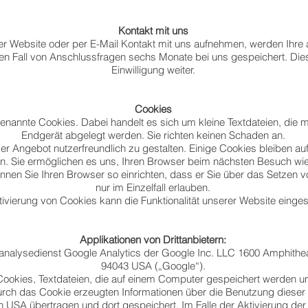
Kontakt mit uns
der Website oder per E-Mail Kontakt mit uns aufnehmen, werden Ih
en Fall von Anschlussfragen sechs Monate bei uns gespeichert. Dies
Einwilligung weiter.
Cookies
annte Cookies. Dabei handelt es sich um kleine Textdateien, die mi
Endgerät abgelegt werden. Sie richten keinen Schaden an.
r Angebot nutzerfreundlich zu gestalten. Einige Cookies bleiben au
en. Sie ermöglichen es uns, Ihren Browser beim nächsten Besuch w
nen Sie Ihren Browser so einrichten, dass er Sie über das Setzen vo
nur im Einzelfall erlauben.
ivierung von Cookies kann die Funktionalität unserer Website einges
​Applikationen von Drittanbietern:
nalysedienst Google Analytics der Google Inc. LLC 1600 Amphithe
94043 USA („Google“).
Cookies, Textdateien, die auf einem Computer gespeichert werden u
urch das Cookie erzeugten Informationen über die Benutzung dieser
n USA übertragen und dort gespeichert. Im Falle der Aktivierung de